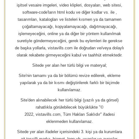
işitsel vesaire imgeleri, video klipleri, dosyaları, web sitesi,
software-code'ların html kodu ve diğer kodlar vs. ile ,
tasarımları, katalogları ve listeleri kısmen ya da tamamen
çoğaltamayacağı, kopyalamayacağı, dağıtmayacağı,
işlemeyeceğini, online ya da diğer bir yöntem kullanılmak
suretiyle göndermeyeceğini, gerek bu eylemleri ile gerekse
de başka yollarla, vistavills.com ile doğrudan ve/veya dolaylı
olarak rekabete girmeyeceğini kabul ve taahhüt etmektedir.
Sitede yer alan her türlü bilgi ve materyal;
Site'nin tamamı ya da bir bölümü revize edilerek, ekleme
yapılarak ya da bir kısmı değiştirilerek farklı bir biçimde
kullanılamaz.
Site'den alınabilecek her türlü bilgi (yazılı ya da görsel)
rahatlıkla görülebilecek büyüklükte "©
2022, vistavills.com, Tüm Hakları Saklıdır" ifadesi
eklenmeden kullanılamaz.
Sitede yer alan ifadeler içerisindeki 3. kişi ya da kurumlara
ait tescilli marka, hizmet, logo vb. uyarılar ve ayraçlar,